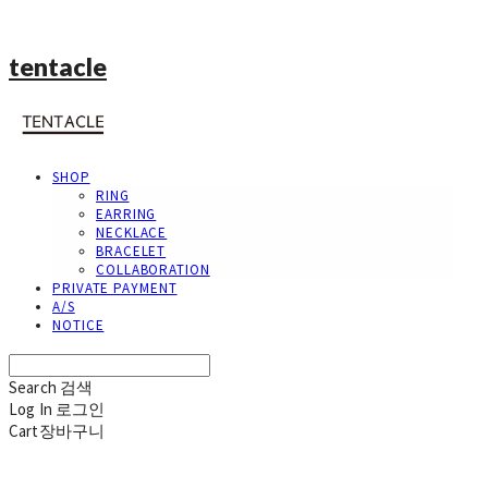
tentacle
SHOP
RING
EARRING
NECKLACE
BRACELET
COLLABORATION
PRIVATE PAYMENT
A/S
NOTICE
Search
검색
Log In
로그인
Cart
장바구니