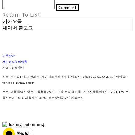
Comment
Return To List
카카오톡
네이버 블로그
이용약관
개인정보처리방침
사업자정보확인
상호: 텐타클 | 대표: 박희진 | 개인정보관리책임자: 박희진 | 전화: 010-8230-2717 | 이메일:
tentacle_p@naver.com
주소: 서울 특별시 종로구 삼청동 35-171, 1층 텐타클 쇼룸 | 사업자등록번호:
119-21-12519
|
통신판매:
2018-서울서초-0870
| 호스팅제공자: (주)식스샵