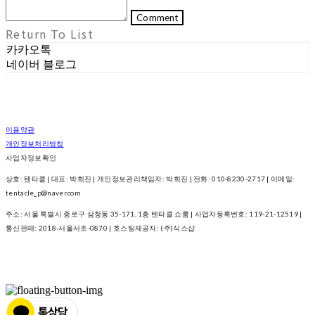
Comment
Return To List
카카오톡
네이버 블로그
이용약관
개인정보처리방침
사업자정보확인
상호: 텐타클 | 대표: 박희진 | 개인정보관리책임자: 박희진 | 전화: 010-8230-2717 | 이메일:
tentacle_p@naver.com
주소: 서울 특별시 종로구 삼청동 35-171, 1층 텐타클 쇼룸 | 사업자등록번호:
119-21-12519
|
통신판매:
2018-서울서초-0870
| 호스팅제공자: (주)식스샵