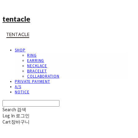
tentacle
SHOP
RING
EARRING
NECKLACE
BRACELET
COLLABORATION
PRIVATE PAYMENT
A/S
NOTICE
Search
검색
Log In
로그인
Cart
장바구니