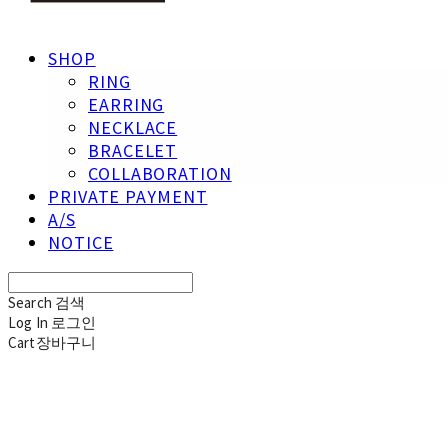
SHOP
RING
EARRING
NECKLACE
BRACELET
COLLABORATION
PRIVATE PAYMENT
A/S
NOTICE
Search
검색
Log In
로그인
Cart
장바구니