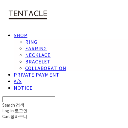
SHOP
RING
EARRING
NECKLACE
BRACELET
COLLABORATION
PRIVATE PAYMENT
A/S
NOTICE
Search
검색
Log In
로그인
Cart
장바구니