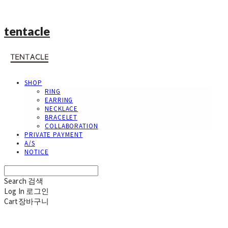
tentacle
SHOP
RING
EARRING
NECKLACE
BRACELET
COLLABORATION
PRIVATE PAYMENT
A/S
NOTICE
Search
검색
Log In
로그인
Cart
장바구니