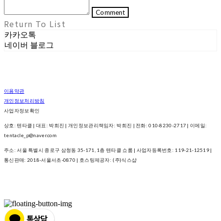
Comment
Return To List
카카오톡
네이버 블로그
이용약관
개인정보처리방침
사업자정보확인
상호: 텐타클 | 대표: 박희진 | 개인정보관리책임자: 박희진 | 전화: 010-8230-2717 | 이메일:
tentacle_p@naver.com
주소: 서울 특별시 종로구 삼청동 35-171, 1층 텐타클 쇼룸 | 사업자등록번호:
119-21-12519
|
통신판매:
2018-서울서초-0870
| 호스팅제공자: (주)식스샵