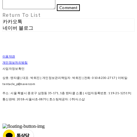
Comment
Return To List
카카오톡
네이버 블로그
이용약관
개인정보처리방침
사업자정보확인
상호: 텐타클 | 대표: 박희진 | 개인정보관리책임자: 박희진 | 전화: 010-8230-2717 | 이메일:
tentacle_p@naver.com
주소: 서울 특별시 종로구 삼청동 35-171, 1층 텐타클 쇼룸 | 사업자등록번호:
119-21-12519
|
통신판매:
2018-서울서초-0870
| 호스팅제공자: (주)식스샵