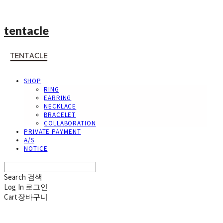
tentacle
SHOP
RING
EARRING
NECKLACE
BRACELET
COLLABORATION
PRIVATE PAYMENT
A/S
NOTICE
Search
검색
Log In
로그인
Cart
장바구니