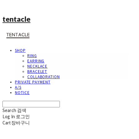
tentacle
SHOP
RING
EARRING
NECKLACE
BRACELET
COLLABORATION
PRIVATE PAYMENT
A/S
NOTICE
Search
검색
Log In
로그인
Cart
장바구니