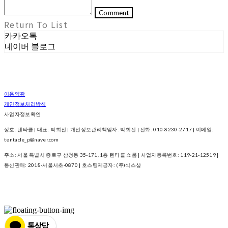
Comment
Return To List
카카오톡
네이버 블로그
이용약관
개인정보처리방침
사업자정보확인
상호: 텐타클 | 대표: 박희진 | 개인정보관리책임자: 박희진 | 전화: 010-8230-2717 | 이메일:
tentacle_p@naver.com
주소: 서울 특별시 종로구 삼청동 35-171, 1층 텐타클 쇼룸 | 사업자등록번호:
119-21-12519
|
통신판매:
2018-서울서초-0870
| 호스팅제공자: (주)식스샵