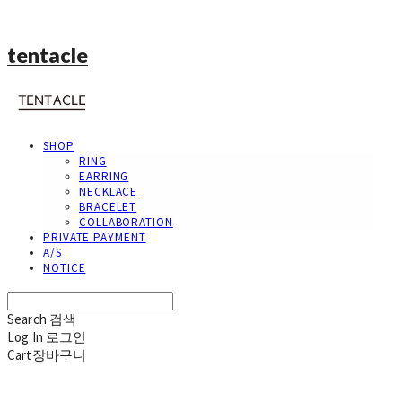
tentacle
SHOP
RING
EARRING
NECKLACE
BRACELET
COLLABORATION
PRIVATE PAYMENT
A/S
NOTICE
Search
검색
Log In
로그인
Cart
장바구니