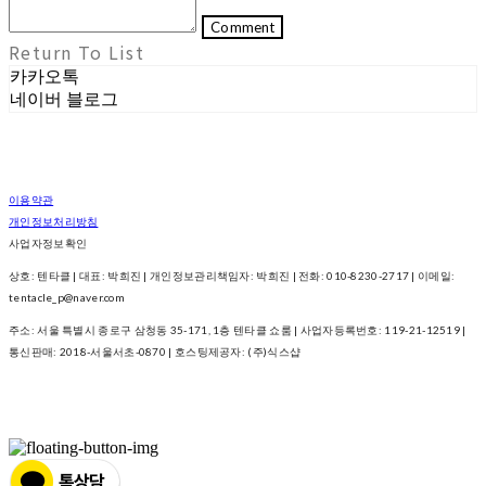
Comment
Return To List
카카오톡
네이버 블로그
이용약관
개인정보처리방침
사업자정보확인
상호: 텐타클 | 대표: 박희진 | 개인정보관리책임자: 박희진 | 전화: 010-8230-2717 | 이메일:
tentacle_p@naver.com
주소: 서울 특별시 종로구 삼청동 35-171, 1층 텐타클 쇼룸 | 사업자등록번호:
119-21-12519
|
통신판매:
2018-서울서초-0870
| 호스팅제공자: (주)식스샵