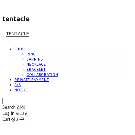
tentacle
SHOP
RING
EARRING
NECKLACE
BRACELET
COLLABORATION
PRIVATE PAYMENT
A/S
NOTICE
Search
검색
Log In
로그인
Cart
장바구니