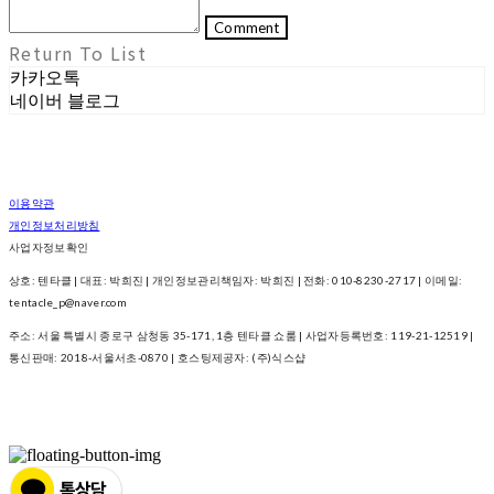
Comment
Return To List
카카오톡
네이버 블로그
이용약관
개인정보처리방침
사업자정보확인
상호: 텐타클 | 대표: 박희진 | 개인정보관리책임자: 박희진 | 전화: 010-8230-2717 | 이메일:
tentacle_p@naver.com
주소: 서울 특별시 종로구 삼청동 35-171, 1층 텐타클 쇼룸 | 사업자등록번호:
119-21-12519
|
통신판매:
2018-서울서초-0870
| 호스팅제공자: (주)식스샵