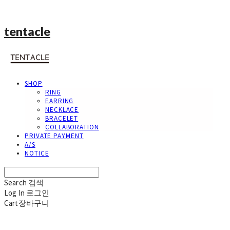
tentacle
SHOP
RING
EARRING
NECKLACE
BRACELET
COLLABORATION
PRIVATE PAYMENT
A/S
NOTICE
Search
검색
Log In
로그인
Cart
장바구니