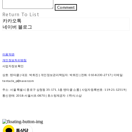
Comment
Return To List
카카오톡
네이버 블로그
이용약관
개인정보처리방침
사업자정보확인
상호: 텐타클 | 대표: 박희진 | 개인정보관리책임자: 박희진 | 전화: 010-8230-2717 | 이메일:
tentacle_p@naver.com
주소: 서울 특별시 종로구 삼청동 35-171, 1층 텐타클 쇼룸 | 사업자등록번호:
119-21-12519
|
통신판매:
2018-서울서초-0870
| 호스팅제공자: (주)식스샵