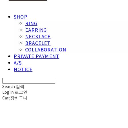
SHOP
RING
EARRING
NECKLACE
BRACELET
COLLABORATION
PRIVATE PAYMENT
A/S
NOTICE
Search
검색
Log In
로그인
Cart
장바구니