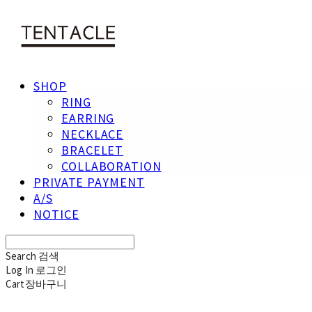
SHOP
RING
EARRING
NECKLACE
BRACELET
COLLABORATION
PRIVATE PAYMENT
A/S
NOTICE
Search
검색
Log In
로그인
Cart
장바구니