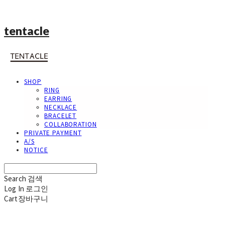
tentacle
SHOP
RING
EARRING
NECKLACE
BRACELET
COLLABORATION
PRIVATE PAYMENT
A/S
NOTICE
Search
검색
Log In
로그인
Cart
장바구니