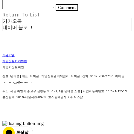
Comment
Return To List
카카오톡
네이버 블로그
이용약관
개인정보처리방침
사업자정보확인
상호: 텐타클 | 대표: 박희진 | 개인정보관리책임자: 박희진 | 전화: 010-8230-2717 | 이메일:
tentacle_p@naver.com
주소: 서울 특별시 종로구 삼청동 35-171, 1층 텐타클 쇼룸 | 사업자등록번호:
119-21-12519
|
통신판매:
2018-서울서초-0870
| 호스팅제공자: (주)식스샵