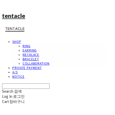
tentacle
SHOP
RING
EARRING
NECKLACE
BRACELET
COLLABORATION
PRIVATE PAYMENT
A/S
NOTICE
Search
검색
Log In
로그인
Cart
장바구니