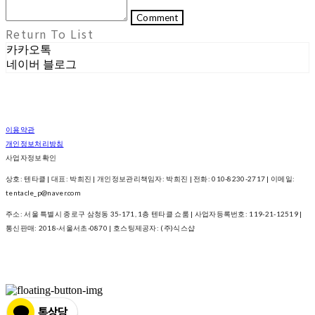
Comment
Return To List
카카오톡
네이버 블로그
이용약관
개인정보처리방침
사업자정보확인
상호: 텐타클 | 대표: 박희진 | 개인정보관리책임자: 박희진 | 전화: 010-8230-2717 | 이메일:
tentacle_p@naver.com
주소: 서울 특별시 종로구 삼청동 35-171, 1층 텐타클 쇼룸 | 사업자등록번호:
119-21-12519
|
통신판매:
2018-서울서초-0870
| 호스팅제공자: (주)식스샵