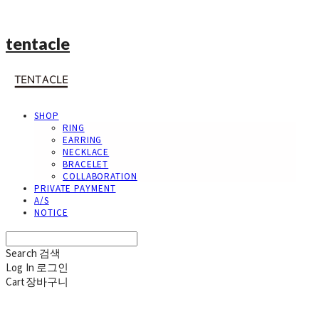
tentacle
SHOP
RING
EARRING
NECKLACE
BRACELET
COLLABORATION
PRIVATE PAYMENT
A/S
NOTICE
Search
검색
Log In
로그인
Cart
장바구니