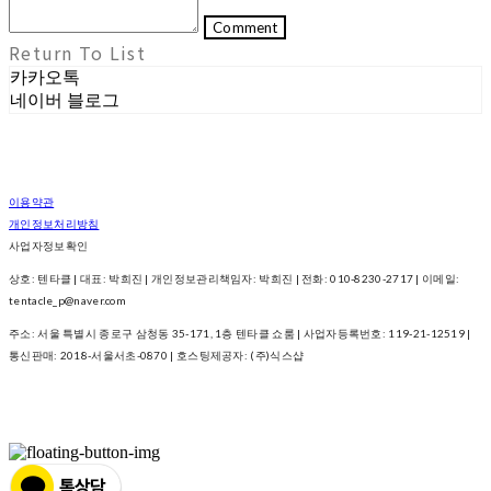
Comment
Return To List
카카오톡
네이버 블로그
이용약관
개인정보처리방침
사업자정보확인
상호: 텐타클 | 대표: 박희진 | 개인정보관리책임자: 박희진 | 전화: 010-8230-2717 | 이메일:
tentacle_p@naver.com
주소: 서울 특별시 종로구 삼청동 35-171, 1층 텐타클 쇼룸 | 사업자등록번호:
119-21-12519
|
통신판매:
2018-서울서초-0870
| 호스팅제공자: (주)식스샵