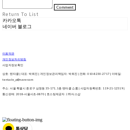
Comment
Return To List
카카오톡
네이버 블로그
이용약관
개인정보처리방침
사업자정보확인
상호: 텐타클 | 대표: 박희진 | 개인정보관리책임자: 박희진 | 전화: 010-8230-2717 | 이메일:
tentacle_p@naver.com
주소: 서울 특별시 종로구 삼청동 35-171, 1층 텐타클 쇼룸 | 사업자등록번호:
119-21-12519
|
통신판매:
2018-서울서초-0870
| 호스팅제공자: (주)식스샵