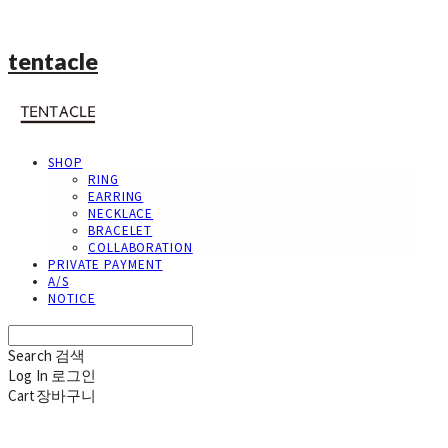
tentacle
SHOP
RING
EARRING
NECKLACE
BRACELET
COLLABORATION
PRIVATE PAYMENT
A/S
NOTICE
Search
검색
Log In
로그인
Cart
장바구니