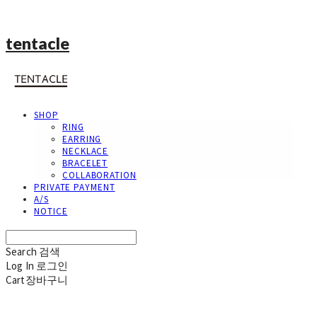
tentacle
SHOP
RING
EARRING
NECKLACE
BRACELET
COLLABORATION
PRIVATE PAYMENT
A/S
NOTICE
Search
검색
Log In
로그인
Cart
장바구니