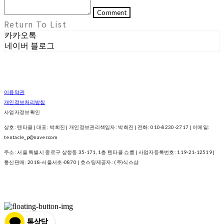
Comment
Return To List
카카오톡
네이버 블로그
이용약관
개인정보처리방침
사업자정보확인
상호: 텐타클 | 대표: 박희진 | 개인정보관리책임자: 박희진 | 전화: 010-8230-2717 | 이메일:
tentacle_p@naver.com
주소: 서울 특별시 종로구 삼청동 35-171, 1층 텐타클 쇼룸 | 사업자등록번호:
119-21-12519
|
통신판매:
2018-서울서초-0870
| 호스팅제공자: (주)식스샵