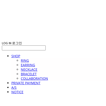
LOG IN
로그인
SHOP
RING
EARRING
NECKLACE
BRACELET
COLLABORATION
PRIVATE PAYMENT
A/S
NOTICE