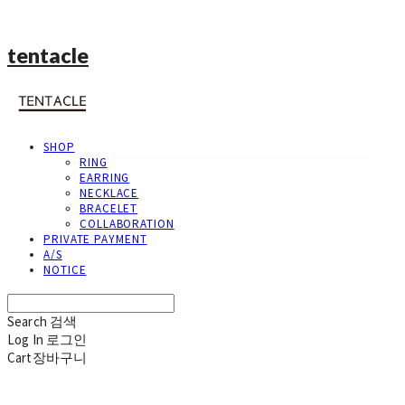
tentacle
SHOP
RING
EARRING
NECKLACE
BRACELET
COLLABORATION
PRIVATE PAYMENT
A/S
NOTICE
Search
검색
Log In
로그인
Cart
장바구니