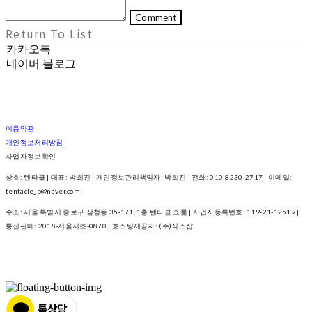
Comment
Return To List
카카오톡
네이버 블로그
이용약관
개인정보처리방침
사업자정보확인
상호: 텐타클 | 대표: 박희진 | 개인정보관리책임자: 박희진 | 전화: 010-8230-2717 | 이메일:
tentacle_p@naver.com
주소: 서울 특별시 종로구 삼청동 35-171, 1층 텐타클 쇼룸 | 사업자등록번호:
119-21-12519
|
통신판매:
2018-서울서초-0870
| 호스팅제공자: (주)식스샵