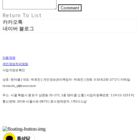
Comment
Return To List
카카오톡
네이버 블로그
이용약관
개인정보처리방침
사업자정보확인
상호: 텐타클 | 대표: 박희진 | 개인정보관리책임자: 박희진 | 전화: 010-8230-2717 | 이메일:
tentacle_p@naver.com
주소: 서울 특별시 종로구 삼청동 35-171, 1층 텐타클 쇼룸 | 사업자등록번호:
119-21-12519
|
통신판매:
2018-서울서초-0870
| 호스팅제공자: (주)식스샵