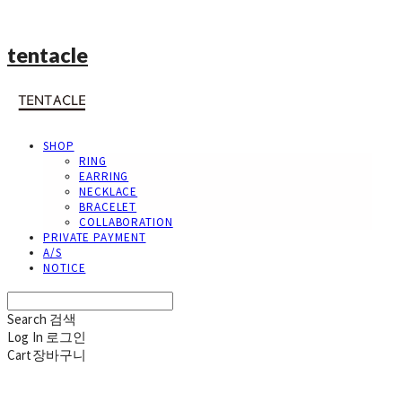
tentacle
SHOP
RING
EARRING
NECKLACE
BRACELET
COLLABORATION
PRIVATE PAYMENT
A/S
NOTICE
Search
검색
Log In
로그인
Cart
장바구니