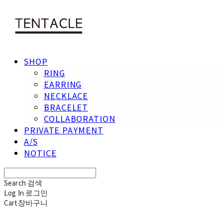
SHOP
RING
EARRING
NECKLACE
BRACELET
COLLABORATION
PRIVATE PAYMENT
A/S
NOTICE
Search
검색
Log In
로그인
Cart
장바구니