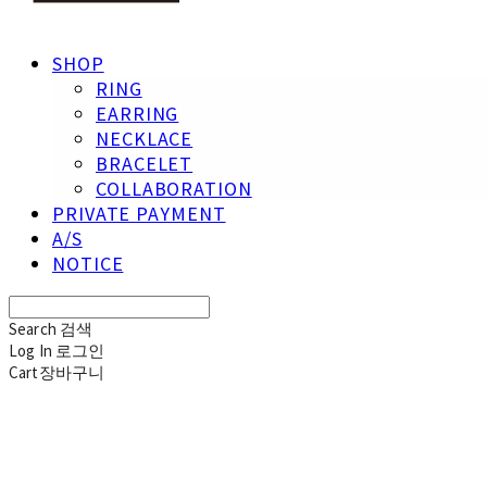
SHOP
RING
EARRING
NECKLACE
BRACELET
COLLABORATION
PRIVATE PAYMENT
A/S
NOTICE
Search
검색
Log In
로그인
Cart
장바구니