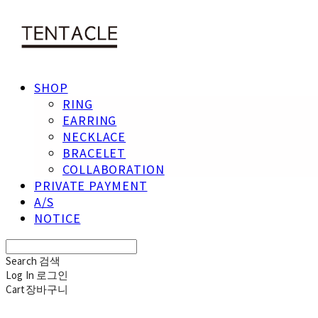
SHOP
RING
EARRING
NECKLACE
BRACELET
COLLABORATION
PRIVATE PAYMENT
A/S
NOTICE
Search
검색
Log In
로그인
Cart
장바구니