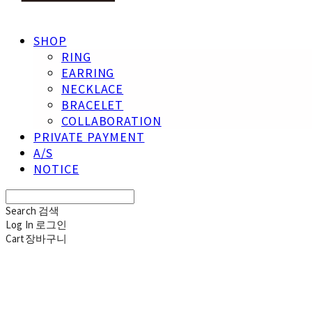
SHOP
RING
EARRING
NECKLACE
BRACELET
COLLABORATION
PRIVATE PAYMENT
A/S
NOTICE
Search
검색
Log In
로그인
Cart
장바구니