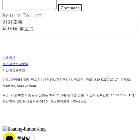
Comment
Return To List
카카오톡
네이버 블로그
이용약관
개인정보처리방침
사업자정보확인
상호: 텐타클 | 대표: 박희진 | 개인정보관리책임자: 박희진 | 전화: 010-8230-2717 | 이메일:
tentacle_p@naver.com
주소: 서울 특별시 종로구 삼청동 35-171, 1층 텐타클 쇼룸 | 사업자등록번호:
119-21-12519
|
통신판매:
2018-서울서초-0870
| 호스팅제공자: (주)식스샵