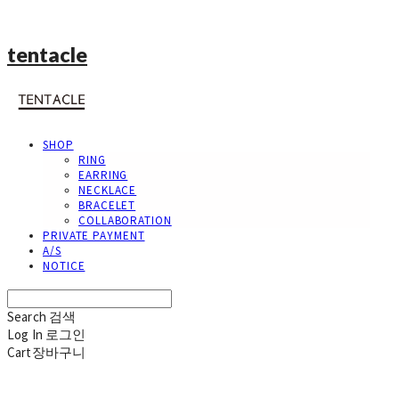
tentacle
SHOP
RING
EARRING
NECKLACE
BRACELET
COLLABORATION
PRIVATE PAYMENT
A/S
NOTICE
Search
검색
Log In
로그인
Cart
장바구니