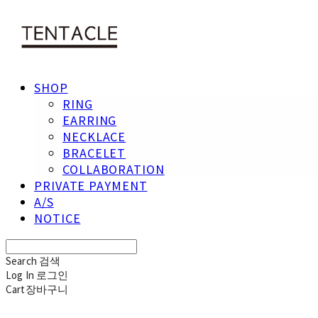
SHOP
RING
EARRING
NECKLACE
BRACELET
COLLABORATION
PRIVATE PAYMENT
A/S
NOTICE
Search
검색
Log In
로그인
Cart
장바구니