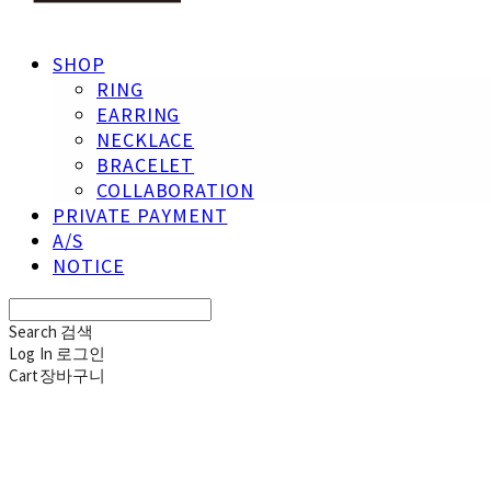
SHOP
RING
EARRING
NECKLACE
BRACELET
COLLABORATION
PRIVATE PAYMENT
A/S
NOTICE
Search
검색
Log In
로그인
Cart
장바구니