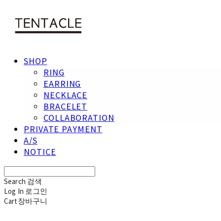
SHOP
RING
EARRING
NECKLACE
BRACELET
COLLABORATION
PRIVATE PAYMENT
A/S
NOTICE
Search
검색
Log In
로그인
Cart
장바구니