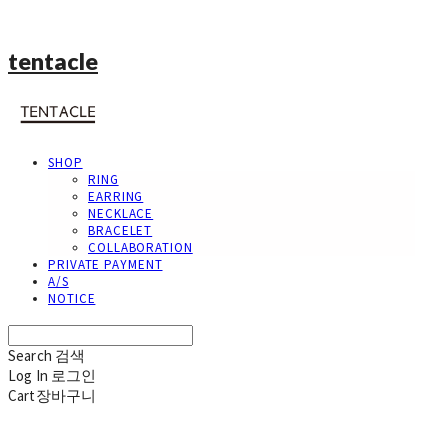
tentacle
SHOP
RING
EARRING
NECKLACE
BRACELET
COLLABORATION
PRIVATE PAYMENT
A/S
NOTICE
Search
검색
Log In
로그인
Cart
장바구니