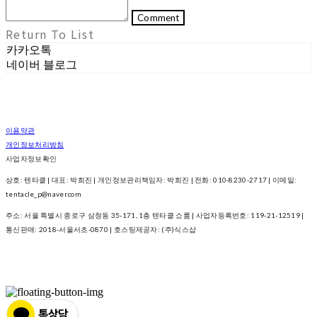
Comment
Return To List
카카오톡
네이버 블로그
이용약관
개인정보처리방침
사업자정보확인
상호: 텐타클 | 대표: 박희진 | 개인정보관리책임자: 박희진 | 전화: 010-8230-2717 | 이메일:
tentacle_p@naver.com
주소: 서울 특별시 종로구 삼청동 35-171, 1층 텐타클 쇼룸 | 사업자등록번호:
119-21-12519
|
통신판매:
2018-서울서초-0870
| 호스팅제공자: (주)식스샵