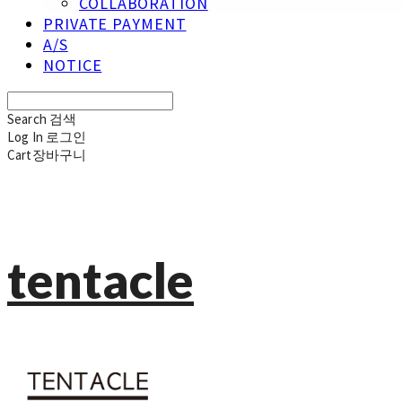
COLLABORATION
PRIVATE PAYMENT
A/S
NOTICE
Search
검색
Log In
로그인
Cart
장바구니
tentacle