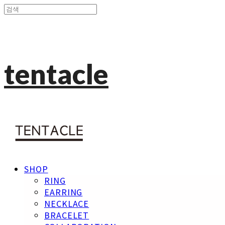
tentacle
SHOP
RING
EARRING
NECKLACE
BRACELET