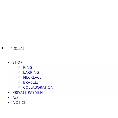
LOG IN
로그인
SHOP
RING
EARRING
NECKLACE
BRACELET
COLLABORATION
PRIVATE PAYMENT
A/S
NOTICE