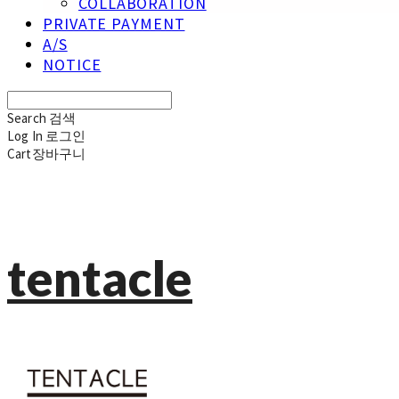
COLLABORATION
PRIVATE PAYMENT
A/S
NOTICE
Search
검색
Log In
로그인
Cart
장바구니
tentacle