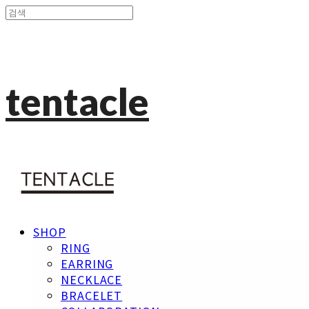
tentacle
SHOP
RING
EARRING
NECKLACE
BRACELET