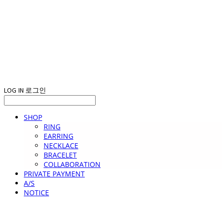
LOG IN
로그인
SHOP
RING
EARRING
NECKLACE
BRACELET
COLLABORATION
PRIVATE PAYMENT
A/S
NOTICE