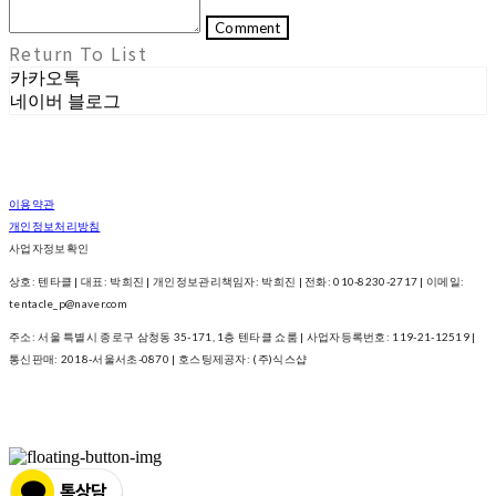
Comment
Return To List
카카오톡
네이버 블로그
이용약관
개인정보처리방침
사업자정보확인
상호: 텐타클 | 대표: 박희진 | 개인정보관리책임자: 박희진 | 전화: 010-8230-2717 | 이메일:
tentacle_p@naver.com
주소: 서울 특별시 종로구 삼청동 35-171, 1층 텐타클 쇼룸 | 사업자등록번호:
119-21-12519
|
통신판매:
2018-서울서초-0870
| 호스팅제공자: (주)식스샵