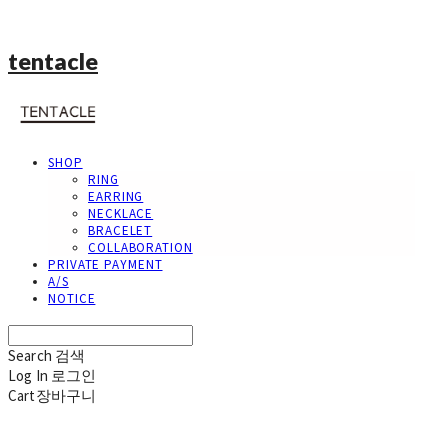
tentacle
SHOP
RING
EARRING
NECKLACE
BRACELET
COLLABORATION
PRIVATE PAYMENT
A/S
NOTICE
Search
검색
Log In
로그인
Cart
장바구니