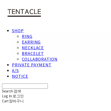
SHOP
RING
EARRING
NECKLACE
BRACELET
COLLABORATION
PRIVATE PAYMENT
A/S
NOTICE
Search
검색
Log In
로그인
Cart
장바구니