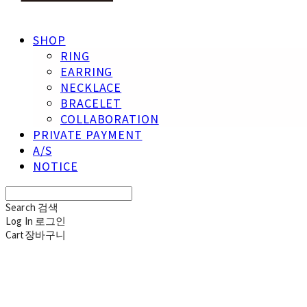
SHOP
RING
EARRING
NECKLACE
BRACELET
COLLABORATION
PRIVATE PAYMENT
A/S
NOTICE
Search
검색
Log In
로그인
Cart
장바구니