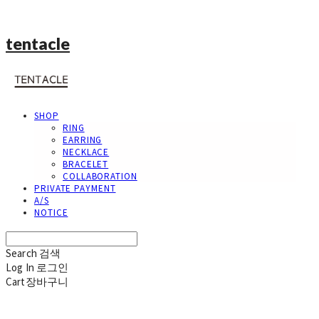
tentacle
SHOP
RING
EARRING
NECKLACE
BRACELET
COLLABORATION
PRIVATE PAYMENT
A/S
NOTICE
Search
검색
Log In
로그인
Cart
장바구니