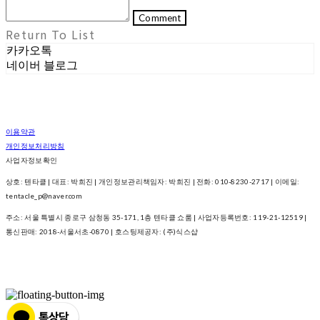
Comment
Return To List
카카오톡
네이버 블로그
이용약관
개인정보처리방침
사업자정보확인
상호: 텐타클 | 대표: 박희진 | 개인정보관리책임자: 박희진 | 전화: 010-8230-2717 | 이메일:
tentacle_p@naver.com
주소: 서울 특별시 종로구 삼청동 35-171, 1층 텐타클 쇼룸 | 사업자등록번호:
119-21-12519
|
통신판매:
2018-서울서초-0870
| 호스팅제공자: (주)식스샵