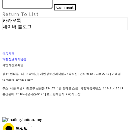
Comment
Return To List
카카오톡
네이버 블로그
이용약관
개인정보처리방침
사업자정보확인
상호: 텐타클 | 대표: 박희진 | 개인정보관리책임자: 박희진 | 전화: 010-8230-2717 | 이메일:
tentacle_p@naver.com
주소: 서울 특별시 종로구 삼청동 35-171, 1층 텐타클 쇼룸 | 사업자등록번호:
119-21-12519
|
통신판매:
2018-서울서초-0870
| 호스팅제공자: (주)식스샵