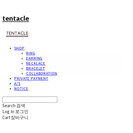
tentacle
SHOP
RING
EARRING
NECKLACE
BRACELET
COLLABORATION
PRIVATE PAYMENT
A/S
NOTICE
Search
검색
Log In
로그인
Cart
장바구니