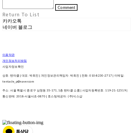
Comment
Return To List
카카오톡
네이버 블로그
이용약관
개인정보처리방침
사업자정보확인
상호: 텐타클 | 대표: 박희진 | 개인정보관리책임자: 박희진 | 전화: 010-8230-2717 | 이메일:
tentacle_p@naver.com
주소: 서울 특별시 종로구 삼청동 35-171, 1층 텐타클 쇼룸 | 사업자등록번호:
119-21-12519
|
통신판매:
2018-서울서초-0870
| 호스팅제공자: (주)식스샵