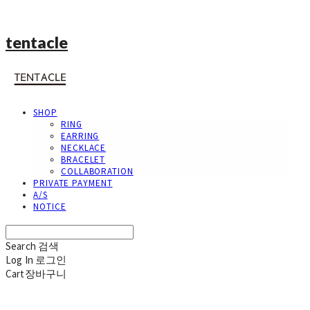
tentacle
SHOP
RING
EARRING
NECKLACE
BRACELET
COLLABORATION
PRIVATE PAYMENT
A/S
NOTICE
Search
검색
Log In
로그인
Cart
장바구니