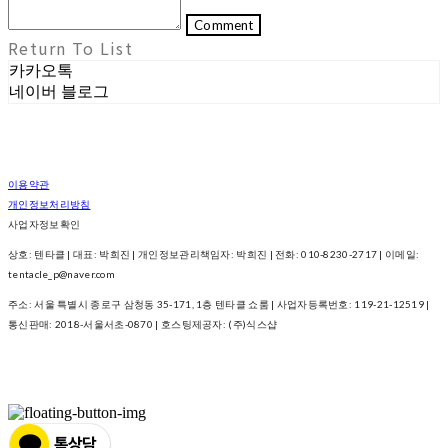
Comment
Return To List
카카오톡
네이버 블로그
이용약관
개인정보처리방침
사업자정보확인
상호: 텐타클 | 대표: 박희진 | 개인정보관리책임자: 박희진 | 전화: 010-8230-2717 | 이메일:
tentacle_p@naver.com
주소: 서울 특별시 종로구 삼청동 35-171, 1층 텐타클 쇼룸 | 사업자등록번호:
119-21-12519
|
통신판매:
2018-서울서초-0870
| 호스팅제공자: (주)식스샵