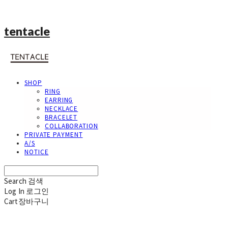
tentacle
SHOP
RING
EARRING
NECKLACE
BRACELET
COLLABORATION
PRIVATE PAYMENT
A/S
NOTICE
Search
검색
Log In
로그인
Cart
장바구니