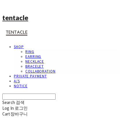
tentacle
SHOP
RING
EARRING
NECKLACE
BRACELET
COLLABORATION
PRIVATE PAYMENT
A/S
NOTICE
Search
검색
Log In
로그인
Cart
장바구니