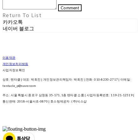
Comment
Return To List
카카오톡
네이버 블로그
이용약관
개인정보처리방침
사업자정보확인
상호: 텐타클 | 대표: 박희진 | 개인정보관리책임자: 박희진 | 전화: 010-8230-2717 | 이메일:
tentacle_p@naver.com
주소: 서울 특별시 종로구 삼청동 35-171, 1층 텐타클 쇼룸 | 사업자등록번호:
119-21-12519
|
통신판매:
2018-서울서초-0870
| 호스팅제공자: (주)식스샵