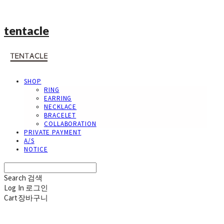
tentacle
SHOP
RING
EARRING
NECKLACE
BRACELET
COLLABORATION
PRIVATE PAYMENT
A/S
NOTICE
Search
검색
Log In
로그인
Cart
장바구니