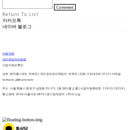
Comment
Return To List
카카오톡
네이버 블로그
이용약관
개인정보처리방침
사업자정보확인
상호: 텐타클 | 대표: 박희진 | 개인정보관리책임자: 박희진 | 전화: 010-8230-2717 | 이메일:
tentacle_p@naver.com
주소: 서울 특별시 종로구 삼청동 35-171, 1층 텐타클 쇼룸 | 사업자등록번호:
119-21-12519
|
통신판매:
2018-서울서초-0870
| 호스팅제공자: (주)식스샵