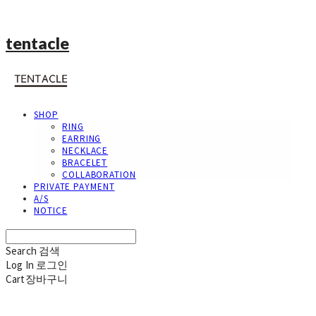
tentacle
SHOP
RING
EARRING
NECKLACE
BRACELET
COLLABORATION
PRIVATE PAYMENT
A/S
NOTICE
Search
검색
Log In
로그인
Cart
장바구니