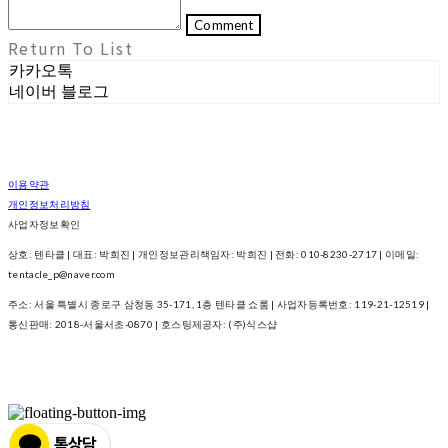
Comment
Return To List
카카오톡
네이버 블로그
이용약관
개인정보처리방침
사업자정보확인
상호: 텐타클 | 대표: 박희진 | 개인정보관리책임자: 박희진 | 전화: 010-8230-2717 | 이메일:
tentacle_p@naver.com
주소: 서울 특별시 종로구 삼청동 35-171, 1층 텐타클 쇼룸 | 사업자등록번호:
119-21-12519
|
통신판매:
2018-서울서초-0870
| 호스팅제공자: (주)식스샵