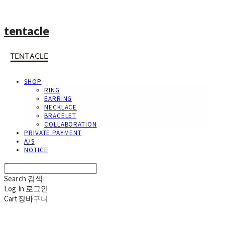
tentacle
SHOP
RING
EARRING
NECKLACE
BRACELET
COLLABORATION
PRIVATE PAYMENT
A/S
NOTICE
Search
검색
Log In
로그인
Cart
장바구니