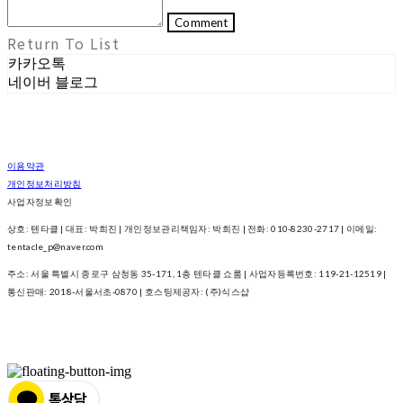
Comment
Return To List
카카오톡
네이버 블로그
이용약관
개인정보처리방침
사업자정보확인
상호: 텐타클 | 대표: 박희진 | 개인정보관리책임자: 박희진 | 전화: 010-8230-2717 | 이메일:
tentacle_p@naver.com
주소: 서울 특별시 종로구 삼청동 35-171, 1층 텐타클 쇼룸 | 사업자등록번호:
119-21-12519
|
통신판매:
2018-서울서초-0870
| 호스팅제공자: (주)식스샵