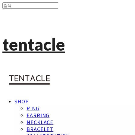
tentacle
SHOP
RING
EARRING
NECKLACE
BRACELET