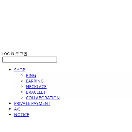
LOG IN
로그인
SHOP
RING
EARRING
NECKLACE
BRACELET
COLLABORATION
PRIVATE PAYMENT
A/S
NOTICE