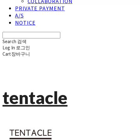
COLLABORATION
PRIVATE PAYMENT
A/S
NOTICE
Search
검색
Log In
로그인
Cart
장바구니
tentacle