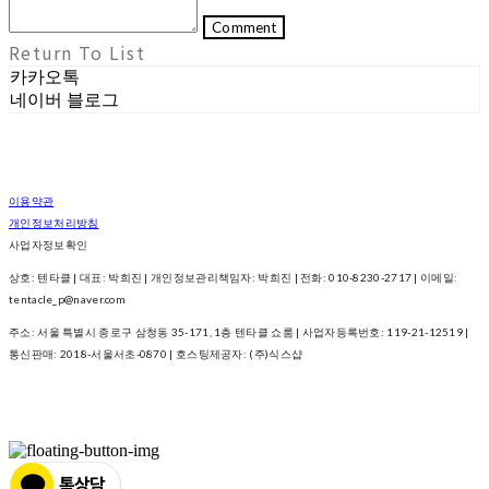
Comment
Return To List
카카오톡
네이버 블로그
이용약관
개인정보처리방침
사업자정보확인
상호: 텐타클 | 대표: 박희진 | 개인정보관리책임자: 박희진 | 전화: 010-8230-2717 | 이메일:
tentacle_p@naver.com
주소: 서울 특별시 종로구 삼청동 35-171, 1층 텐타클 쇼룸 | 사업자등록번호:
119-21-12519
|
통신판매:
2018-서울서초-0870
| 호스팅제공자: (주)식스샵