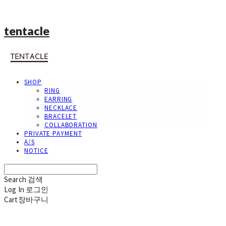
tentacle
SHOP
RING
EARRING
NECKLACE
BRACELET
COLLABORATION
PRIVATE PAYMENT
A/S
NOTICE
Search
검색
Log In
로그인
Cart
장바구니