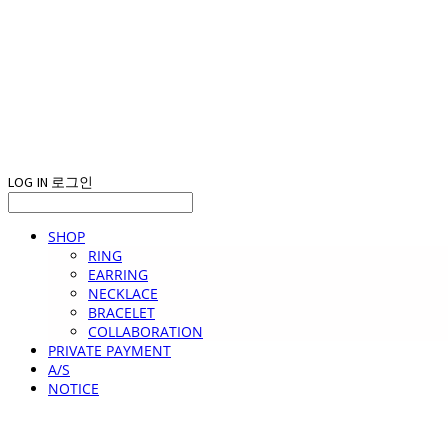
LOG IN
로그인
SHOP
RING
EARRING
NECKLACE
BRACELET
COLLABORATION
PRIVATE PAYMENT
A/S
NOTICE