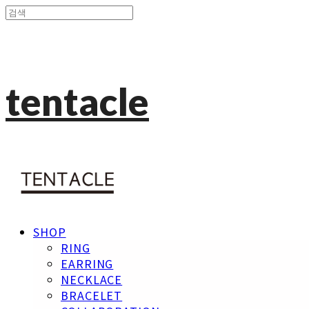
tentacle
SHOP
RING
EARRING
NECKLACE
BRACELET