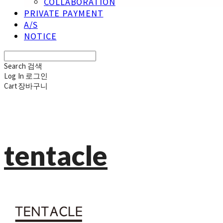
COLLABORATION
PRIVATE PAYMENT
A/S
NOTICE
Search
검색
Log In
로그인
Cart
장바구니
tentacle