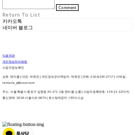
Comment
Return To List
카카오톡
네이버 블로그
이용약관
개인정보처리방침
사업자정보확인
상호: 텐타클 | 대표: 박희진 | 개인정보관리책임자: 박희진 | 전화: 010-8230-2717 | 이메일:
tentacle_p@naver.com
주소: 서울 특별시 종로구 삼청동 35-171, 1층 텐타클 쇼룸 | 사업자등록번호:
119-21-12519
|
통신판매:
2018-서울서초-0870
| 호스팅제공자: (주)식스샵