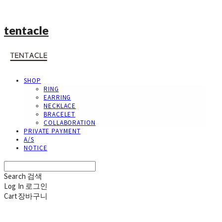
tentacle
SHOP
RING
EARRING
NECKLACE
BRACELET
COLLABORATION
PRIVATE PAYMENT
A/S
NOTICE
Search
검색
Log In
로그인
Cart
장바구니