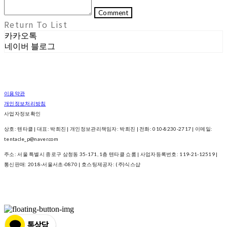
Comment
Return To List
카카오톡
네이버 블로그
이용약관
개인정보처리방침
사업자정보확인
상호: 텐타클 | 대표: 박희진 | 개인정보관리책임자: 박희진 | 전화: 010-8230-2717 | 이메일:
tentacle_p@naver.com
주소: 서울 특별시 종로구 삼청동 35-171, 1층 텐타클 쇼룸 | 사업자등록번호:
119-21-12519
|
통신판매:
2018-서울서초-0870
| 호스팅제공자: (주)식스샵