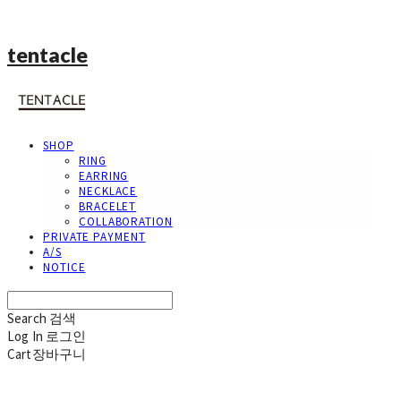
tentacle
SHOP
RING
EARRING
NECKLACE
BRACELET
COLLABORATION
PRIVATE PAYMENT
A/S
NOTICE
Search
검색
Log In
로그인
Cart
장바구니