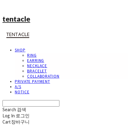
tentacle
SHOP
RING
EARRING
NECKLACE
BRACELET
COLLABORATION
PRIVATE PAYMENT
A/S
NOTICE
Search
검색
Log In
로그인
Cart
장바구니