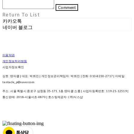
Comment
Return To List
카카오톡
네이버 블로그
이용약관
개인정보처리방침
사업자정보확인
상호: 텐타클 | 대표: 박희진 | 개인정보관리책임자: 박희진 | 전화: 010-8230-2717 | 이메일:
tentacle_p@naver.com
주소: 서울 특별시 종로구 삼청동 35-171, 1층 텐타클 쇼룸 | 사업자등록번호:
119-21-12519
|
통신판매:
2018-서울서초-0870
| 호스팅제공자: (주)식스샵