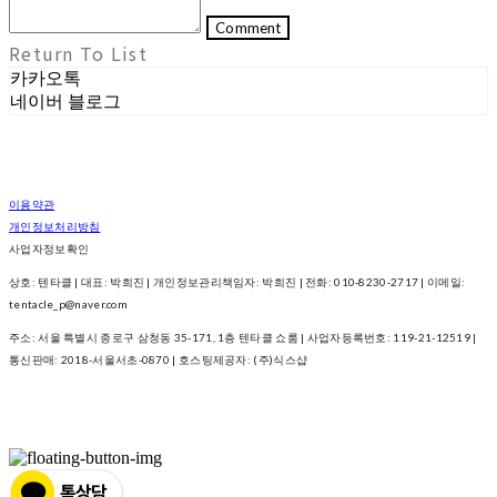
Comment
Return To List
카카오톡
네이버 블로그
이용약관
개인정보처리방침
사업자정보확인
상호: 텐타클 | 대표: 박희진 | 개인정보관리책임자: 박희진 | 전화: 010-8230-2717 | 이메일:
tentacle_p@naver.com
주소: 서울 특별시 종로구 삼청동 35-171, 1층 텐타클 쇼룸 | 사업자등록번호:
119-21-12519
|
통신판매:
2018-서울서초-0870
| 호스팅제공자: (주)식스샵