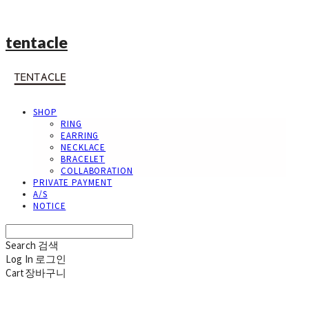
tentacle
SHOP
RING
EARRING
NECKLACE
BRACELET
COLLABORATION
PRIVATE PAYMENT
A/S
NOTICE
Search
검색
Log In
로그인
Cart
장바구니