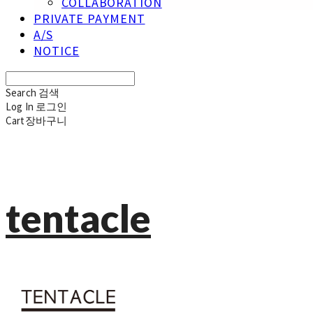
COLLABORATION
PRIVATE PAYMENT
A/S
NOTICE
Search
검색
Log In
로그인
Cart
장바구니
tentacle