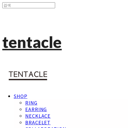
tentacle
SHOP
RING
EARRING
NECKLACE
BRACELET