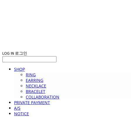
LOG IN
로그인
SHOP
RING
EARRING
NECKLACE
BRACELET
COLLABORATION
PRIVATE PAYMENT
A/S
NOTICE