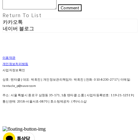
Comment
Return To List
카카오톡
네이버 블로그
이용약관
개인정보처리방침
사업자정보확인
상호: 텐타클 | 대표: 박희진 | 개인정보관리책임자: 박희진 | 전화: 010-8230-2717 | 이메일:
tentacle_p@naver.com
주소: 서울 특별시 종로구 삼청동 35-171, 1층 텐타클 쇼룸 | 사업자등록번호:
119-21-12519
|
통신판매:
2018-서울서초-0870
| 호스팅제공자: (주)식스샵