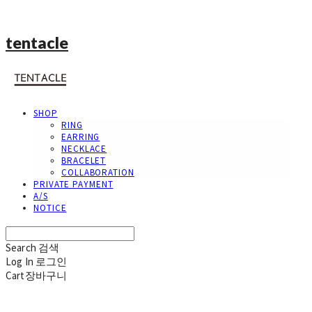
tentacle
SHOP
RING
EARRING
NECKLACE
BRACELET
COLLABORATION
PRIVATE PAYMENT
A/S
NOTICE
Search
검색
Log In
로그인
Cart
장바구니