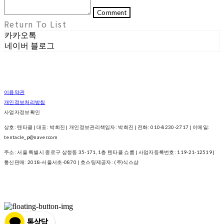
Comment
Return To List
카카오톡
네이버 블로그
이용약관
개인정보처리방침
사업자정보확인
상호: 텐타클 | 대표: 박희진 | 개인정보관리책임자: 박희진 | 전화: 010-8230-2717 | 이메일:
tentacle_p@naver.com
주소: 서울 특별시 종로구 삼청동 35-171, 1층 텐타클 쇼룸 | 사업자등록번호:
119-21-12519
|
통신판매:
2018-서울서초-0870
| 호스팅제공자: (주)식스샵