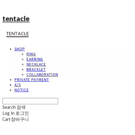
tentacle
SHOP
RING
EARRING
NECKLACE
BRACELET
COLLABORATION
PRIVATE PAYMENT
A/S
NOTICE
Search
검색
Log In
로그인
Cart
장바구니