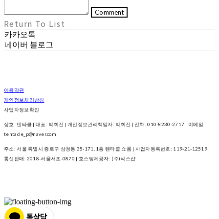
Comment
Return To List
카카오톡
네이버 블로그
이용약관
개인정보처리방침
사업자정보확인
상호: 텐타클 | 대표: 박희진 | 개인정보관리책임자: 박희진 | 전화: 010-8230-2717 | 이메일:
tentacle_p@naver.com
주소: 서울 특별시 종로구 삼청동 35-171, 1층 텐타클 쇼룸 | 사업자등록번호:
119-21-12519
|
통신판매:
2018-서울서초-0870
| 호스팅제공자: (주)식스샵