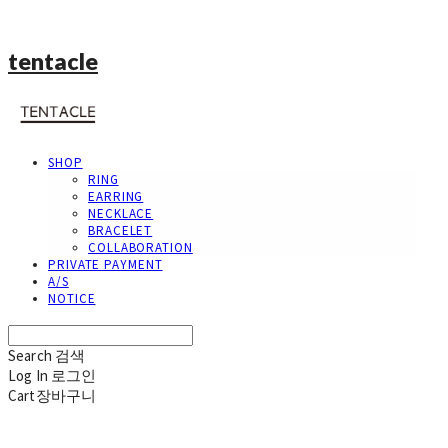
tentacle
SHOP
RING
EARRING
NECKLACE
BRACELET
COLLABORATION
PRIVATE PAYMENT
A/S
NOTICE
Search
검색
Log In
로그인
Cart
장바구니