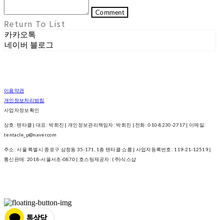
Comment
Return To List
카카오톡
네이버 블로그
이용약관
개인정보처리방침
사업자정보확인
상호: 텐타클 | 대표: 박희진 | 개인정보관리책임자: 박희진 | 전화: 010-8230-2717 | 이메일:
tentacle_p@naver.com
주소: 서울 특별시 종로구 삼청동 35-171, 1층 텐타클 쇼룸 | 사업자등록번호:
119-21-12519
|
통신판매:
2018-서울서초-0870
| 호스팅제공자: (주)식스샵