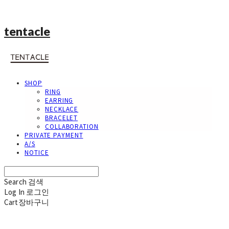
tentacle
SHOP
RING
EARRING
NECKLACE
BRACELET
COLLABORATION
PRIVATE PAYMENT
A/S
NOTICE
Search
검색
Log In
로그인
Cart
장바구니