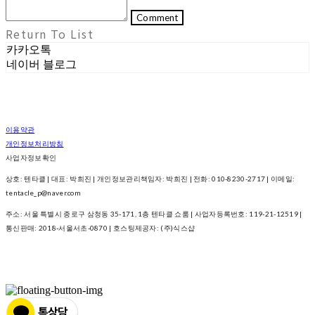
Comment
Return To List
카카오톡
네이버 블로그
이용약관
개인정보처리방침
사업자정보확인
상호: 텐타클 | 대표: 박희진 | 개인정보관리책임자: 박희진 | 전화: 010-8230-2717 | 이메일:
tentacle_p@naver.com
주소: 서울 특별시 종로구 삼청동 35-171, 1층 텐타클 쇼룸 | 사업자등록번호:
119-21-12519
|
통신판매:
2018-서울서초-0870
| 호스팅제공자: (주)식스샵