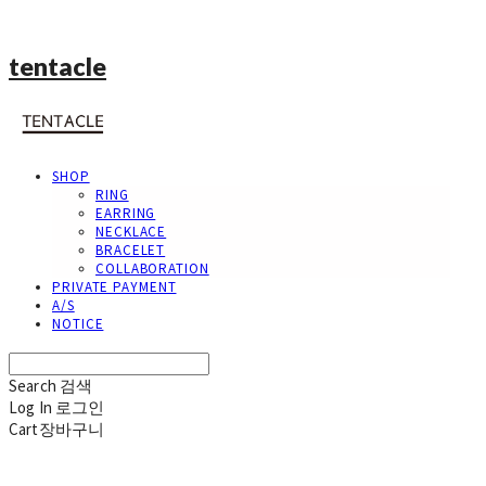
tentacle
SHOP
RING
EARRING
NECKLACE
BRACELET
COLLABORATION
PRIVATE PAYMENT
A/S
NOTICE
Search
검색
Log In
로그인
Cart
장바구니