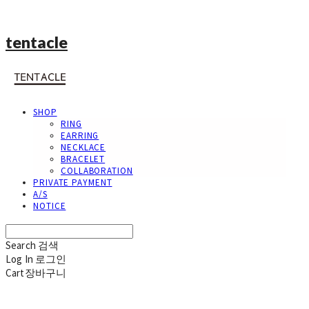
tentacle
SHOP
RING
EARRING
NECKLACE
BRACELET
COLLABORATION
PRIVATE PAYMENT
A/S
NOTICE
Search
검색
Log In
로그인
Cart
장바구니