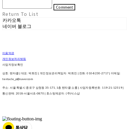
Comment
Return To List
카카오톡
네이버 블로그
이용약관
개인정보처리방침
사업자정보확인
상호: 텐타클 | 대표: 박희진 | 개인정보관리책임자: 박희진 | 전화: 010-8230-2717 | 이메일:
tentacle_p@naver.com
주소: 서울 특별시 종로구 삼청동 35-171, 1층 텐타클 쇼룸 | 사업자등록번호:
119-21-12519
|
통신판매:
2018-서울서초-0870
| 호스팅제공자: (주)식스샵